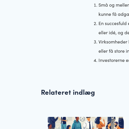
Små og mellem
kunne få adgan
En succesfuld
eller idé, og d
Virksomheder k
eller få store i
Investorerne e
Relateret indlæg