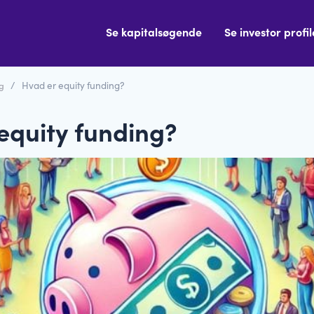
Se kapitalsøgende
Se investor profil
g
/ Hvad er equity funding?
equity funding?