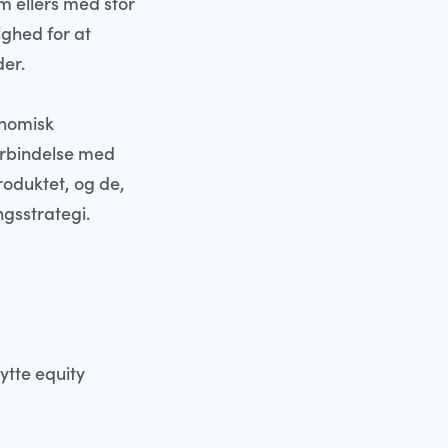
om ellers med stor
ighed for at
der.
onomisk
orbindelse med
roduktet, og de,
ngsstrategi.
ytte equity