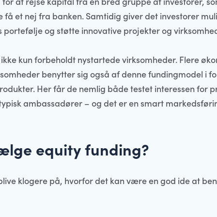
for at rejse kapital fra en bred gruppe af investorer, s
e få et nej fra banken. Samtidig giver det investorer mul
s portefølje og støtte innovative projekter og virksomhe
 ikke kun forbeholdt nystartede virksomheder. Flere øk
ksomheder benytter sig også af denne fundingmodel i f
rodukter. Her får de nemlig både testet interessen for p
er typisk ambassadører – og det er en smart markedsføri
ælge equity funding?
live klogere på, hvorfor det kan være en god ide at ben