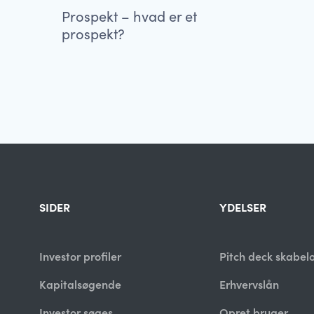
Prospekt – hvad er et
prospekt?
SIDER
YDELSER
Investor profiler
Pitch deck skabel
Kapitalsøgende
Erhvervslån
Investor søges
Opret bruger