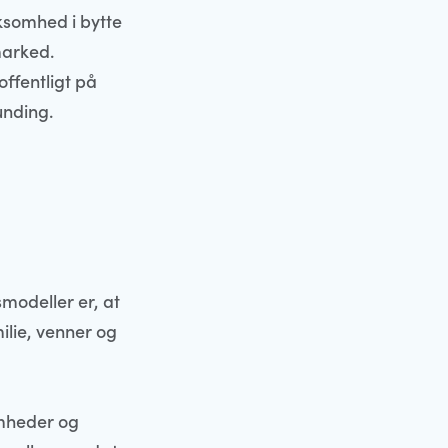
rksomhed i bytte
marked.
offentligt på
unding.
smodeller er, at
ilie, venner og
omheder og