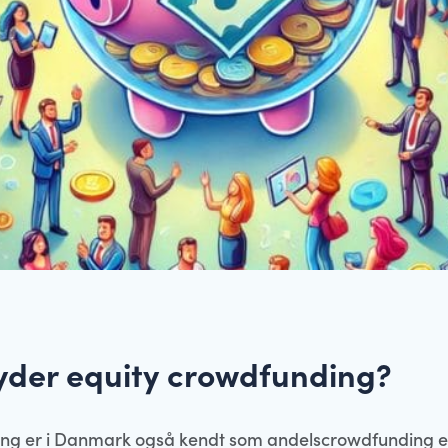
yder equity crowdfunding?
ing er i Danmark også kendt som andelscrowdfunding el