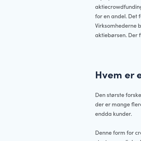
aktiecrowdfunding.
for en andel. Det
Virksomhederne bli
aktiebørsen. Der f
Hvem er e
Den største forske
der er mange fler
endda kunder.
Denne form for cr