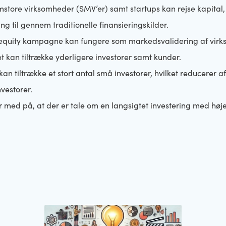
store virksomheder (SMV’er) samt startups kan rejse kapital
g til gennem traditionelle finansieringskilder.
 equity kampagne kan fungere som markedsvalidering af vir
et kan tiltrække yderligere investorer samt kunder.
an tiltrække et stort antal små investorer, hvilket reducerer
nvestorer.
r med på, at der er tale om en langsigtet investering med højer