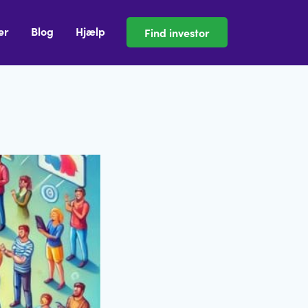
(current)
er
Blog
Hjælp
Find investor