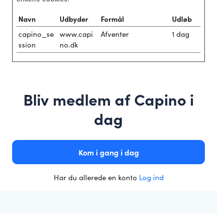
Navn
Udbyder
Formål
Udløb
capino_se
www.capi
Afventer
1 dag
ssion
no.dk
Bliv medlem af Capino i
dag
Kom i gang i dag
Har du allerede en konto
Log ind