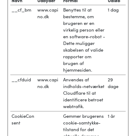
Navn
Udbyder
Formål
Udløb
__cf_bm
www.capi
Benyttes til at
1 dag
no.dk
bestemme, om
brugeren er en
virkelig person eller
en software-robot -
Dette muliggør
skabelsen af valide
rapporter om
brugen af
hjemmesiden.
__cfduid
www.capi
Anvendes af
29
no.dk
indholds-netværket
dage
Cloudflare til at
identificere betroet
webtrafik.
CookieCon
Gemmer brugerens
1 år
sent
cookie-samtykke-
tilstand for det
aktuelle domæne.