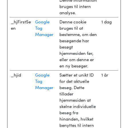
bruges til intern
analyse.
_hjFirstSe
Google
Denne cookie
1 dag
en
Tag
bruges til at
Manager
bestemme, om den
besøgende har
besøgt
hjemmesiden før,
eller om denne er
en ny besøger.
_hjid
Google
Sætter et unikt ID
1 år
Tag
for det aktuelle
Manager
besøg. Dette
tillader
hjemmesiden at
skelne individuelle
besøg fra
hinanden, hvilket
benyttes til intern