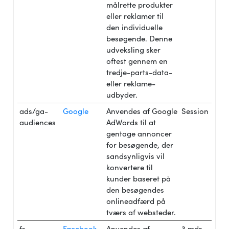
målrette produkter
eller reklamer til
den individuelle
besøgende. Denne
udveksling sker
oftest gennem en
tredje-parts-data-
eller reklame-
udbyder.
ads/ga-
Google
Anvendes af Google
Session
audiences
AdWords til at
gentage annoncer
for besøgende, der
sandsynligvis vil
konvertere til
kunder baseret på
den besøgendes
onlineadfærd på
tværs af websteder.
fr
Facebook
Anvendes af
3 mdr.