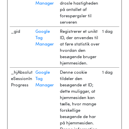
Manager
drosle hastigheden
på antallet af
forespørgsler til
serveren
_gid
Google
Registrerer et unikt
1 dag
Tag
ID, der anvendes til
Manager
at føre statistik over
hvordan den
besøgende bruger
hjemmesiden.
_hjAbsolut
Google
Denne cookie
1 dag
eSessionIn
Tag
tildeler den
Progress
Manager
besøgende et ID;
dette muliggør, at
hjemmesiden kan
tælle, hvor mange
forskellige
besøgende de har
på hjemmesiden.
Denne information