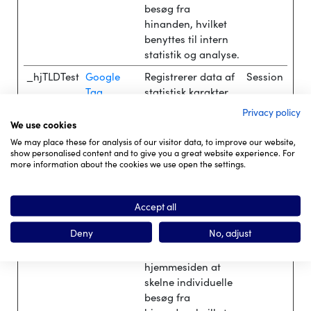
besøg fra
hinanden, hvilket
benyttes til intern
statistik og analyse.
_hjTLDTest
Google
Registrerer data af
Session
Tag
statistisk karakter
Manager
over flere brugeres
Privacy policy
navigation på
We use cookies
hjemmesiden.
We may place these for analysis of our visitor data, to improve our website,
Benyttes til intern
show personalised content and to give you a great website experience. For
more information about the cookies we use open the settings.
analyse
og statistik.
hjViewport
Google
Sætter et unikt ID
Session
Accept all
Id
Tag
for det aktuelle
Deny
No, adjust
Manager
besøg. Dette
tillader
hjemmesiden at
skelne individuelle
besøg fra