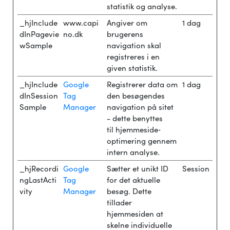
statistik og analyse.
_hjInclude
www.capi
Angiver om
1 dag
dInPagevie
no.dk
brugerens
wSample
navigation skal
registreres i en
given statistik.
_hjInclude
Google
Registrerer data om
1 dag
dInSession
Tag
den besøgendes
Sample
Manager
navigation på sitet
- dette benyttes
til hjemmeside‐
optimering gennem
intern analyse.
_hjRecordi
Google
Sætter et unikt ID
Session
ngLastActi
Tag
for det aktuelle
vity
Manager
besøg. Dette
tillader
hjemmesiden at
skelne individuelle