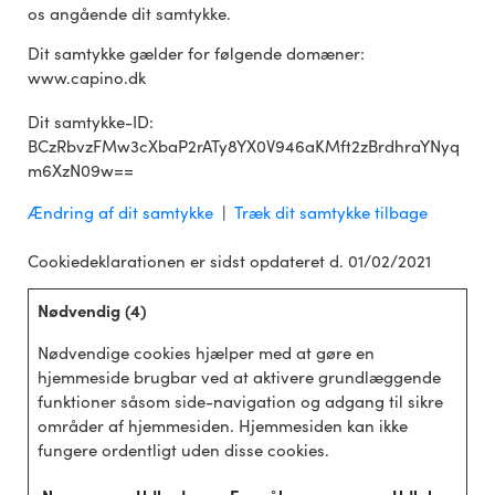
os angående dit samtykke.
Dit samtykke gælder for følgende domæner:
www.capino.dk
Dit samtykke-ID:
BCzRbvzFMw3cXbaP2rATy8YX0V946aKMft2zBrdhraYNyq
m6XzN09w==
Ændring af dit samtykke
|
Træk dit samtykke tilbage
Cookiedeklarationen er sidst opdateret d. 01/02/2021
Nødvendig (4)
Nødvendige cookies hjælper med at gøre en
hjemmeside brugbar ved at aktivere grundlæggende
funktioner såsom side-navigation og adgang til sikre
områder af hjemmesiden. Hjemmesiden kan ikke
fungere ordentligt uden disse cookies.