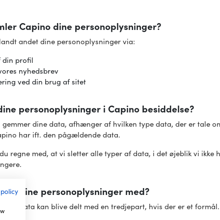
ler Capino dine personoplysninger?
andt andet dine personoplysninger via:
 din profil
 vores nyhedsbrev
ring ved din brug af sitet
dine personoplysninger i Capino besiddelse?
gemmer dine data, afhænger af hvilken type data, der er tale om
apino har ift. den pågældende data.
 regne med, at vi sletter alle typer af data, i det øjeblik vi ikke h
ængere.
ino dine personoplysninger med?
 policy
lede data kan blive delt med en tredjepart, hvis der er et formål
ow
med: