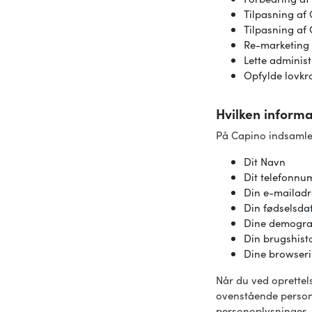
Tilpasning af
Tilpasning af 
Re-marketing
Lette adminis
Opfylde lovkr
Hvilken inform
På Capino indsamle
Dit Navn
Dit telefonn
Din e-mailadr
Din fødselsda
Dine demograf
Din brugshisto
Dine browser
Når du ved oprettel
ovenstående persono
personoplysninger.