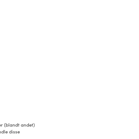
er (blandt andet)
ndle disse