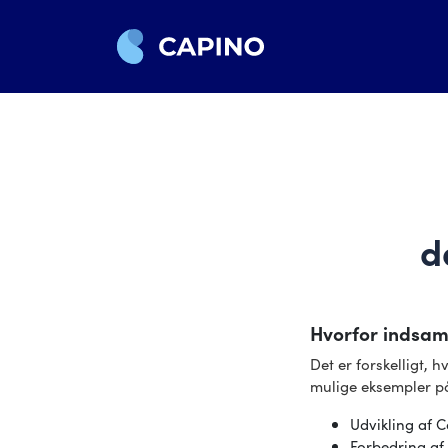
d
Hvorfor indsam
Det er forskelligt, 
mulige eksempler på
Udvikling af 
Forbedring af