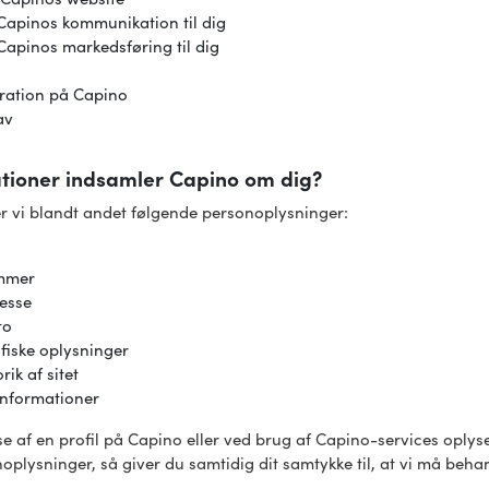
 Capinos kommunikation til dig
Capinos markedsføring til dig
tration på Capino
av
ationer indsamler Capino om dig?
r vi blandt andet følgende personoplysninger:
ummer
esse
to
iske oplysninger
rik af sitet
informationer
se af en profil på Capino eller ved brug af Capino-services oplys
plysninger, så giver du samtidig dit samtykke til, at vi må beha