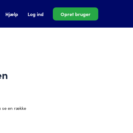
Hjælp
Log ind
Opret bruger
en
u se en række