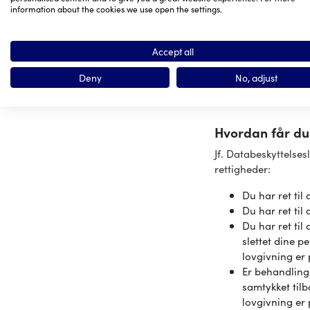
information about the cookies we use open the settings.
Vores boghol
Eksterne udvik
Accept all
Anden konsul
Deny
No, adjust
Capino vil have ful
enkelte.
Hvordan får du
Jf. Databeskyttelse
rettigheder:
Du har ret til
Du har ret til
Du har ret til
slettet dine p
lovgivning er
Er behandlinge
samtykket til
lovgivning er