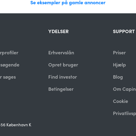
Se eksempler på gamle annoncer
YDELSER
SUPPORT
rprofiler
Erhvervslån
Priser
lsøgende
Opret bruger
Hjælp
r søges
Find investor
Blog
Betingelser
Om Capin
Cookie
Privatlivsp
1456 København K