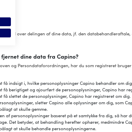
der
lere
ent
d kontrol over delingen af dine data, jf. den databehandleraftale
 fjernet dine data fra Capino?
sloven og Persondataforordningen, har du som registreret bruger
 at få indsigt i, hvilke personoplysninger Capino behandler om di
 at få berigtiget og ajourført de personoplysninger, Capino har re
 at få slettet de personoplysninger, Capino har registreret om dig.
ersonoplysninger, sletter Capino alle oplysninger om dig, som Cap
 pålagt at skulle gemme.
n af personoplysninger baseret på et samtykke fra dig, så har du 
bage. Det betyder, at behandling herefter ophører, medmindre Cap
 pålagt at skulle behandle personoplysningerne.