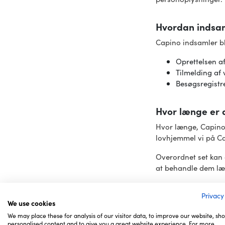
Hvordan indsam
Capino indsamler bl
Oprettelsen af
Tilmelding af
Besøgsregistre
Hvor længe er 
Hvor længe, Capino 
lovhjemmel vi på C
Overordnet set kan du
at behandle dem l
Hvem deler Cap
Privacy
We use cookies
Noget af den indsam
We may place these for analysis of our visitor data, to improve our website, sh
eksempelvis være 
personalised content and to give you a great website experience. For more