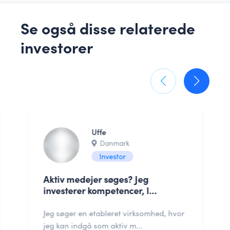
Se også disse relaterede
investorer
Uffe
Danmark
Investor
Aktiv medejer søges? Jeg
investerer kompetencer, l...
Jeg søger en etableret virksomhed, hvor
jeg kan indgå som aktiv m...