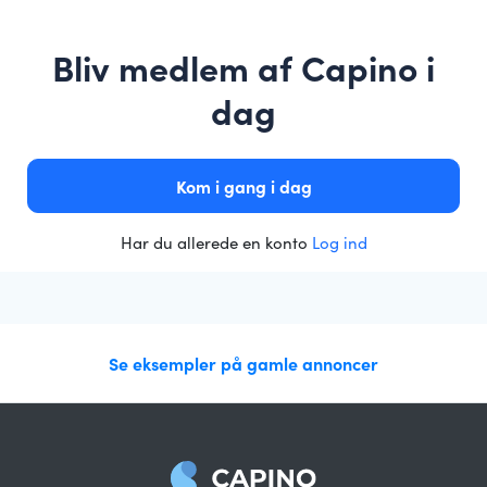
Bliv medlem af Capino i
dag
Kom i gang i dag
Har du allerede en konto
Log ind
Se eksempler på gamle annoncer