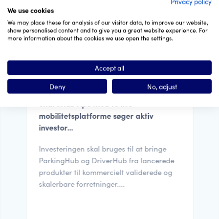
Privacy policy
Prototype
We use cookies
We may place these for analysis of our visitor data, to improve our website,
show personalised content and to give you a great website experience. For
more information about the cookies we use open the settings.
Accept all
Deny
No, adjust
Danmark
ShareHub ApS med to live
mobilitetsplatforme søger aktiv
investor...
Investeringen skal bruges til at bringe
ParkingHub og DriverHub fra lancerede
produkter til kommercielt validerede og
skalerbare forretninger....