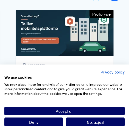
Prototype
Danmark
Privacy policy
ShareHub ApS med to live
We use cookies
mobilitetsplatforme søger aktiv
We may place these for analysis of our visitor data, to improve our website,
investor...
show personalised content and to give you a great website experience. For
more information about the cookies we use open the settings.
Investeringen skal bruges til at bringe
ParkingHub og DriverHub fra lancerede
Accept all
produkter til kommercielt validerede og
skalerbare forretninger....
Deny
No, adjust