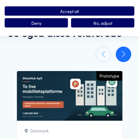
Accept all
Deny
No, adjust
Se også disse relaterede
Prototype
Danmark