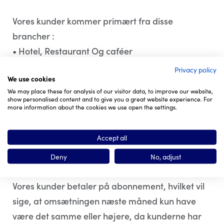
Vores kunder kommer primært fra disse
brancher :
• Hotel, Restaurant Og caféer
• Sport og hovedsageligt fodboldklubber
Privacy policy
We use cookies
• Skønhedsbranchen: Fodterapeuter, kosmetolog
We may place these for analysis of our visitor data, to improve our website,
og frisør
show personalised content and to give you a great website experience. For
more information about the cookies we use open the settings.
• Webshops
• Detail tøj m.m
Accept all
Vi bevæger os snart ind i måned 3, hvor vi pt har
Deny
No, adjust
en månedlig omsætning på 25.000.-
Vores kunder betaler på abonnement, hvilket vil
sige, at omsætningen næste måned kun have
være det samme eller højere, da kunderne har