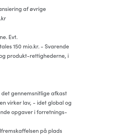
nansiering af øvrige
.kr
ne. Evt.
etales 150 mio.kr. - Svarende
t og produkt-rettighederne, i
nd det gennemsnitlige afkast
n virker lav, - idet global og
nde opgaver i forretnings-
alfremskaffelsen på plads