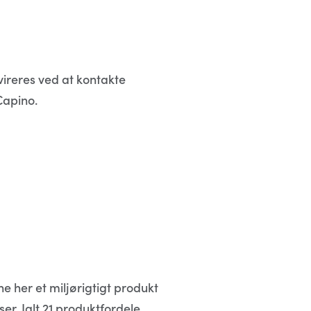
ireres ved at kontakte
Capino.
e her et miljørigtigt produkt
. Ialt 21 produktfordele,