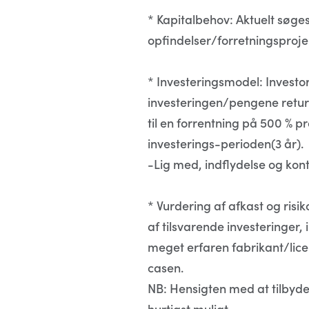
* Kapitalbehov: Aktuelt søges 
opfindelser/forretningsprojekt
* Investeringsmodel: Investor
investeringen/pengene retur x
til en forrentning på 500 % p
investerings-perioden(3 år).
-Lig med, indflydelse og kon
* Vurdering af afkast og risik
af tilsvarende investeringer,
meget erfaren fabrikant/lic
casen.
NB: Hensigten med at tilbyde
hurtigst muligt.