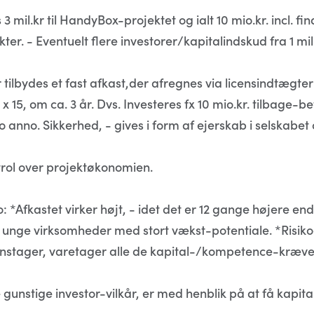
3 mil.kr til HandyBox-projektet og ialt 10 mio.kr. incl. fi
er. - Eventuelt flere investorer/kapitalindskud fra 1 mil
 tilbydes et fast afkast,der afregnes via licensindtægter
 15, om ca. 3 år. Dvs. Investeres fx 10 mio.kr. tilbage-b
ro anno. Sikkerhed, - gives i form af ejerskab i selskabe
trol over projektøkonomien.
o: *Afkastet virker højt, - idet det er 12 gange højere e
 i unge virksomheder med stort vækst-potentiale. *Risikoe
enstager, varetager alle de kapital-/kompetence-kræve
 gunstige investor-vilkår, er med henblik på at få kapit