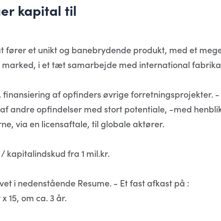
 kapital til
il at fører et unikt og banebrydende produkt, med et mege
e marked, i et tæt samarbejde med international fabrika
cl. finansiering af opfinders øvrige forretningsprojekter. -
f andre opfindelser med stort potentiale, -med henbli
, via en licensaftale, til globale aktører.
 / kapitalindskud fra 1 mil.kr.
vet i nedenstående Resume. - Et fast afkast på :
 15, om ca. 3 år.