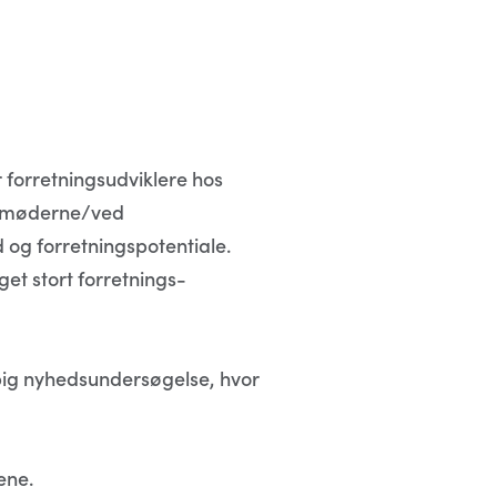
 forretningsudviklere hos
å møderne/ved
og forretningspotentiale.
et stort forretnings-
big nyhedsundersøgelse, hvor
ene.