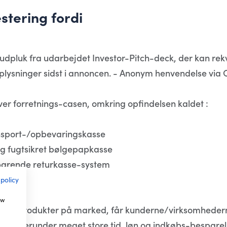
stering fordi
dpluk fra udarbejdet Investor-Pitch-deck, der kan rekv
lysninger sidst i annoncen. - Anonym henvendelse via 
ver forretnings-casen, omkring opfindelsen kaldet :
ansport-/opbevaringskasse
g fugtsikret bølgepapkasse
sparende returkasse-system
 policy
ow
varende produkter på marked, får kunderne/virksomhedern
. Herunder meget store tid, løn og indkøbs-besparelser