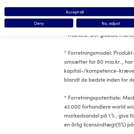
inden for holdbarhed/styrke,
Accept all
miljø/klima og tid-/løn-/in
Deny
No, adjust
* Marked: Det globale marked
* Forretningsmodel: Produkt-/
omsætter for 80 mia.kr. , ha
kapital-/kompetence-krævend
blandt de bedste inden for de
* Forretningspotentiale: Med
43.000 forhandlere world wide
markedsandel på 1 % , give f
en årlig licensindtægt(5%) på