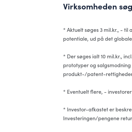
Virksomheden søger
* Aktuelt søges 3 mil.kr., - t
potentiale, ud på det global
* Der søges ialt 10 mil.kr., in
prototyper og salgsmodning a
produkt-/patent-rettighederne
* Eventuelt flere, - investorer
* Investor-afkastet er beskre
Investeringen/pengene retur x