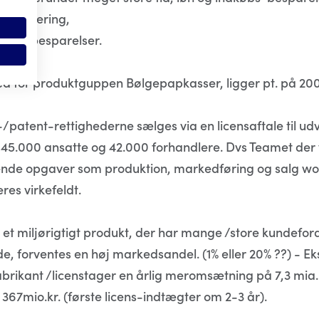
 håndtering,
dkøbs-besparelser.
 for produktguppen Bølgepapkasser, ligger pt. på 200 m
patent-rettighederne sælges via en licensaftale til udva
r 45.000 ansatte og 42.000 forhandlere. Dvs Teamet de
e opgaver som produktion, markedføring og salg world
res virkefeldt.
 et miljørigtigt produkt, der har mange /store kundefor
, forventes en høj markedsandel. (1% eller 20% ??) - Ek
abrikant /licenstager en årlig meromsætning på 7,3 mia.
 367mio.kr. (første licens-indtægter om 2-3 år).