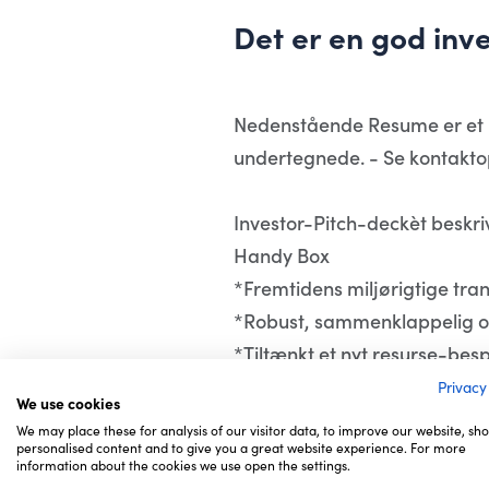
Det er en god inve
Nedenstående Resume er et u
undertegnede. - Se kontaktop
Investor-Pitch-deckèt beskri
Handy Box
*Fremtidens miljørigtige tr
*Robust, sammenklappelig o
*Tiltænkt et nyt resurse-be
Privacy
We use cookies
Resume :
We may place these for analysis of our visitor data, to improve our website, sh
* Produkt: I forhold til tils
personalised content and to give you a great website experience. For more
information about the cookies we use open the settings.
med mange/store kundefordele