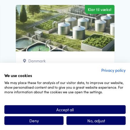
Klar til vækst
Danmark
Innovations virksomhed ønsker at
Privacy policy
We use cookies
sælge sine patenter
We may place these for analysis of our visitor data, to improve our website,
show personalised content and to give you a great website experience. For
Til Forbruger Ombudsmanden Jeg
more information about the cookies we use open the settings.
fremsender her en beskrivelse af mine
”grønne påstande” til evaluering i...
Accept all
Deny
No, adjust