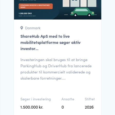
Danmark
ShareHub ApS med to live
mobilitetsplatforme søger aktiv
investor...
Investeringen skal bruges til at bringe
ParkingHub og DriverHub fra lancerede
produkter til kommercielt validerede og
skalerbare forretninger....
Søger i investering
Ansatte
Stiftet
1.500.000 kr.
0
2026