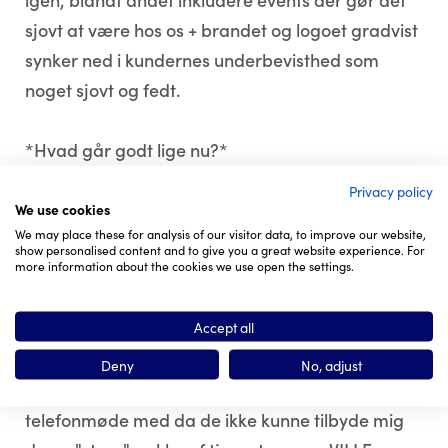
sjovt at være hos os + brandet og logoet gradvist
synker ned i kundernes underbevisthed som
noget sjovt og fedt.
*Hvad går godt lige nu?*
Privacy policy
1. Virksomheden har to samarbejdsaftaler med
We use cookies
We may place these for analysis of our visitor data, to improve our website,
partner mægleren samt en hjemmeside der
show personalised content and to give you a great website experience. For
more information about the cookies we use open the settings.
udgiver finansiel information om
markedssignaler og content som markedet
Accept all
efterspørger i stor stil. Jeg er meget stolt over at
disse to aftaler kunne lykkedes. Content
Deny
No, adjust
virksomheden havde jeg et personligt
telefonmøde med da de ikke kunne tilbyde mig