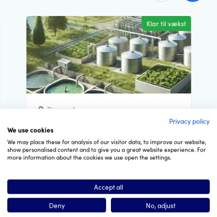
Klar til vækst
Danmark
Privacy policy
Innovations virksomhed ønsker at
We use cookies
sælge sine patenter
We may place these for analysis of our visitor data, to improve our website,
show personalised content and to give you a great website experience. For
Til Forbruger Ombudsmanden Jeg
more information about the cookies we use open the settings.
fremsender her en beskrivelse af mine
”grønne påstande” til evaluering i...
Accept all
Deny
No, adjust