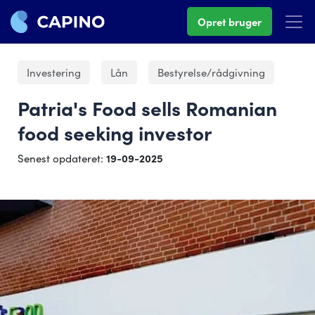
Opret bruger
Investering
Lån
Bestyrelse/rådgivning
Patria's Food sells Romanian
food seeking investor
Senest opdateret:
19-09-2025