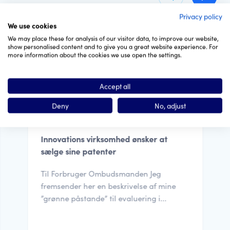
Privacy policy
We use cookies
Klar til vækst
We may place these for analysis of our visitor data, to improve our website,
show personalised content and to give you a great website experience. For
more information about the cookies we use open the settings.
Accept all
Deny
No, adjust
Danmark
Innovations virksomhed ønsker at
sælge sine patenter
Til Forbruger Ombudsmanden Jeg
fremsender her en beskrivelse af mine
”grønne påstande” til evaluering i...