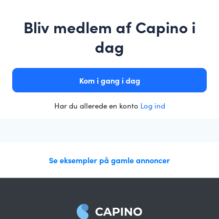
Bliv medlem af Capino i
dag
Kom i gang i dag
Har du allerede en konto
Log ind
Se eksempler på gamle annoncer