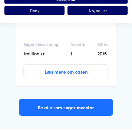
fremsender her en beskrivelse af mine
Deny
No, adjust
”grønne påstande” til evaluering i...
Søger i investering
Ansatte
Stiftet
1million kr.
1
2015
Læs mere om casen
Se alle som søger investor