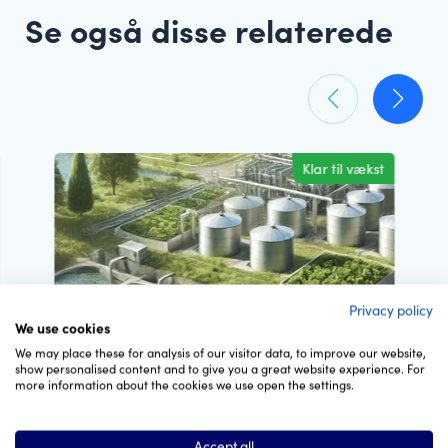
Se også disse relaterede
Klar til vækst
Privacy policy
We use cookies
Danmark
We may place these for analysis of our visitor data, to improve our website,
show personalised content and to give you a great website experience. For
Innovations virksomhed ønsker at
more information about the cookies we use open the settings.
sælge sine patenter
Til Forbruger Ombudsmanden Jeg
Accept all