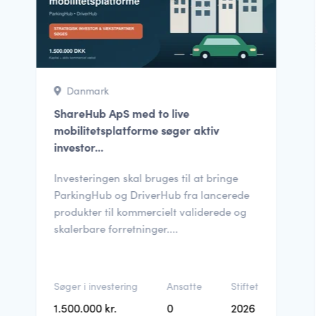
Danmark
ShareHub ApS med to live
mobilitetsplatforme søger aktiv
investor...
Investeringen skal bruges til at bringe
ParkingHub og DriverHub fra lancerede
produkter til kommercielt validerede og
skalerbare forretninger....
Søger i investering
Ansatte
Stiftet
1.500.000 kr.
0
2026