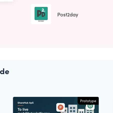
Post2day
ede
Prototype