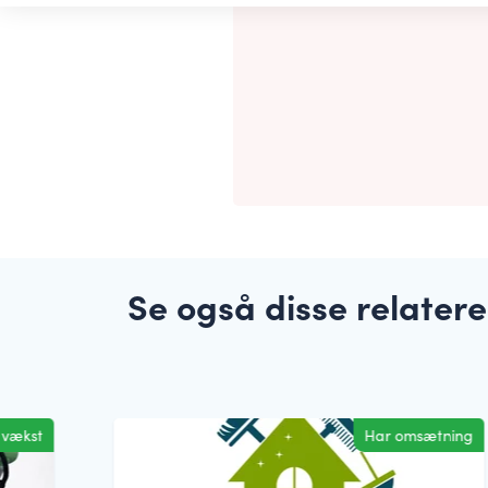
Se også disse relater
l vækst
Har omsætning