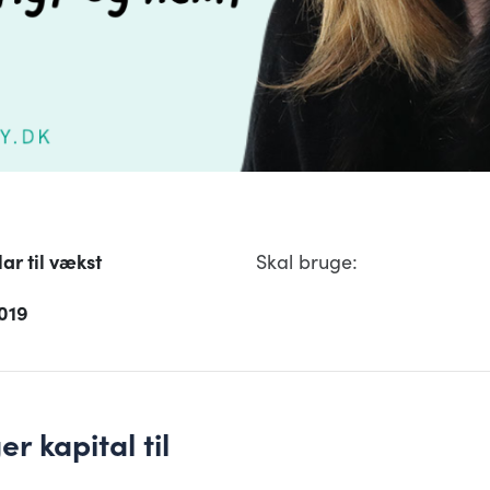
lar til vækst
Skal bruge:
019
 kapital til