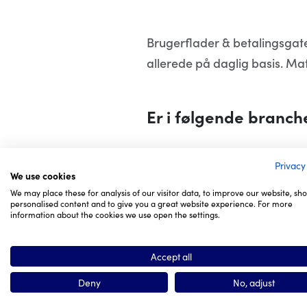
Brugerflader & betalingsgate
allerede på daglig basis. Ma
Er i følgende branche
Privacy
Handel service
We use cookies
We may place these for analysis of our visitor data, to improve our website, sh
personalised content and to give you a great website experience. For more
information about the cookies we use open the settings.
Accept all
Er d
Deny
No, adjust