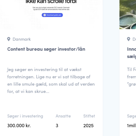
Danmark
D
Content bureau søger investor/lån
Inn
sæl
Jeg søger en investering til at vækst
Til
forretningen. Lige nu er vi sat tilbage af
frem
en lille smule gæld, som skal ud af verden
”grø
for, at vi kan skrue...
Søger i investering
Ansatte
Stiftet
Søge
300.000 kr.
3
2025
1mil