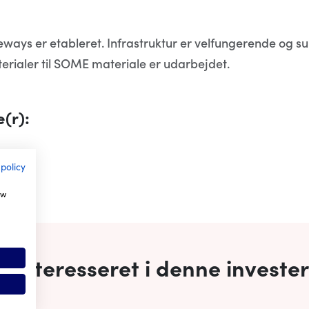
ways er etableret. Infrastruktur er velfungerende og sub
terialer til SOME materiale er udarbejdet.
(r):
 policy
ow
u interesseret i denne investe