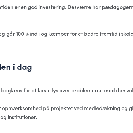
emtiden er en god investering. Desværre har pædagoger
jeg går 100 % ind i og kæmper for et bedre fremtid i sko
en i dag
dt baglæns for at kaste lys over problemerne med den
tor opmærksomhed på projektet ved mediedækning og g
g institutioner.