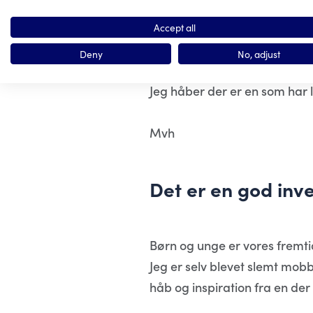
Her i år fra April vil jeg ig
endnu mere lys over problem
Accept all
Deny
No, adjust
Jeg mangler stadig 50.000 kr 
Jeg håber der er en som har lys
Mvh
Det er en god inve
Børn og unge er vores fremtid
Jeg er selv blevet slemt mob
håb og inspiration fra en d