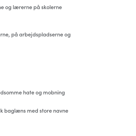
ne og lærerne på skolerne
lerne, på arbejdspladserne og
 voldsomme hate og mobning
ik baglæns med store navne