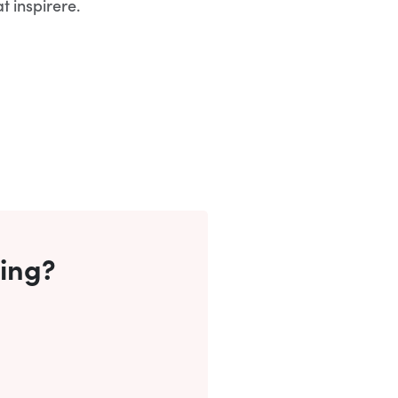
t inspirere.
ring?