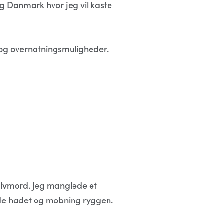
og Danmark hvor jeg vil kaste
j, og overnatningsmuligheder.
selvmord. Jeg manglede et
nde hadet og mobning ryggen.