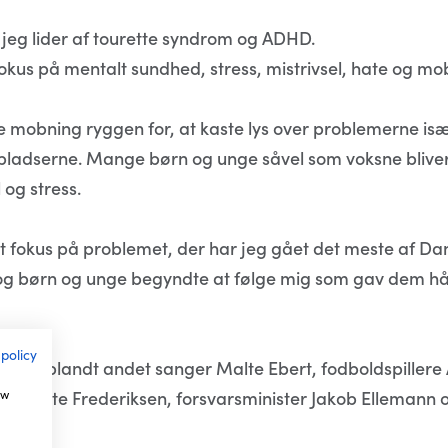
 jeg lider af tourette syndrom og ADHD.
fokus på mentalt sundhed, stress, mistrivsel, hate og mo
e mobning ryggen for, at kaste lys over problemerne is
pladserne. Mange børn og unge såvel som voksne bliver
og stress.
sat fokus på problemet, der har jeg gået det meste af D
 børn og unge begyndte at følge mig som gav dem håb
 policy
ndte blandt andet sanger Malte Ebert, fodboldspillere
ow
ster Mette Frederiksen, forsvarsminister Jakob Elleman