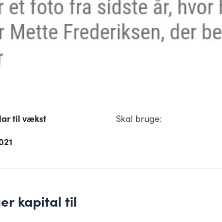
lar til vækst
Skal bruge:
021
 kapital til