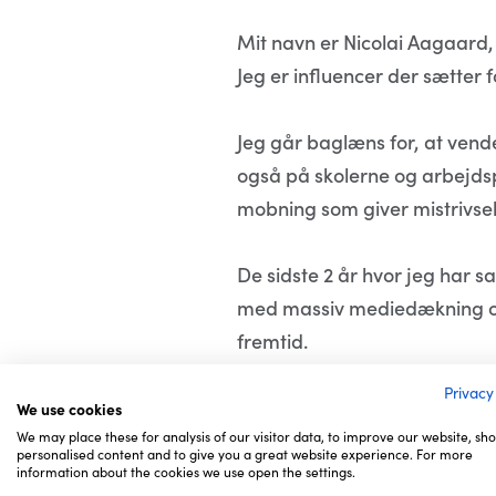
Mit navn er Nicolai Aagaard,
Jeg er influencer der sætter 
Jeg går baglæns for, at vend
også på skolerne og arbejds
mobning som giver mistrivsel 
De sidste 2 år hvor jeg har 
med massiv mediedækning og
fremtid.
Privacy
Jeg har gået baglæns med ke
We use cookies
We may place these for analysis of our visitor data, to improve our website, sh
Christian Eriksen, Statsmini
personalised content and to give you a great website experience. For more
information about the cookies we use open the settings.