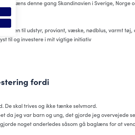
en gå baglæns denne gang Skandinavien i Sverige, Norge 
erne.
til turen til udstyr, proviant, væske, nødblus, varmt tø
t til og investere i mit vigtige initiativ
stering fordi
. De skal trives og ikke tænke selvmord.
bet da jeg var barn og ung, det gjorde jeg overvejede 
er gjorde noget anderledes såsom gå baglæns for at ve