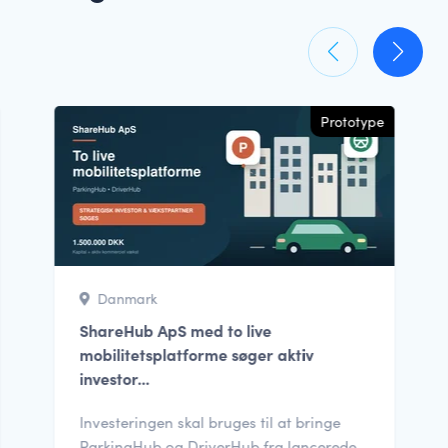
Prototype
Danmark
ShareHub ApS med to live
mobilitetsplatforme søger aktiv
investor...
Investeringen skal bruges til at bringe
ParkingHub og DriverHub fra lancerede