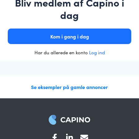
Bliv medlem af Capino i
dag
Kom i gang i dag
Har du allerede en konto
Log ind
Se eksempler på gamle annoncer