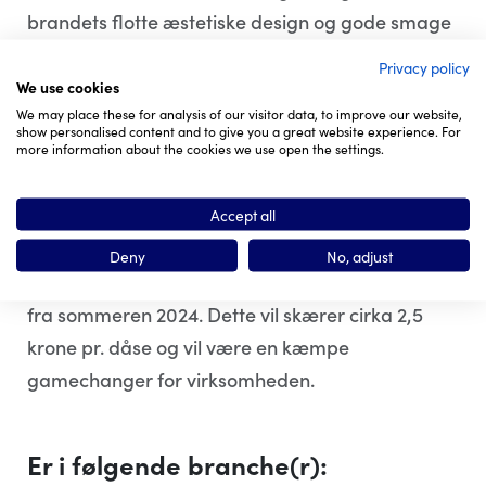
brandets flotte æstetiske design og gode smage
- og af den grund er DAN:SK populært på de
Privacy policy
sociale medier at lave content med.
We use cookies
We may place these for analysis of our visitor data, to improve our website,
show personalised content and to give you a great website experience. For
To nye varianter klar i ´pipeline´... De to nye
more information about the cookies we use open the settings.
smagsvarianter er med nul gram sukker i.
Accept all
Der er pt. en mundtligt aftale, med et
Deny
No, adjust
mellemstort dansk bryggeri, om et samarbejde
fra sommeren 2024. Dette vil skærer cirka 2,5
krone pr. dåse og vil være en kæmpe
gamechanger for virksomheden.
Er i følgende branche(r):