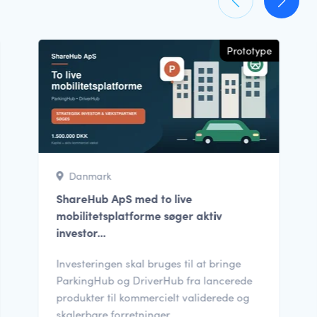
Prototype
Danmark
ShareHub ApS med to live
mobilitetsplatforme søger aktiv
investor...
Investeringen skal bruges til at bringe
ParkingHub og DriverHub fra lancerede
produkter til kommercielt validerede og
skalerbare forretninger....