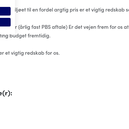
ånemiljøet til en fordel argtig pris er et vigtig redska
aftaler (årlig fast PBS aftale) Er det vejen frem for os 
ting budget fremtidig.
 et vigtig redskab for os.
(r):