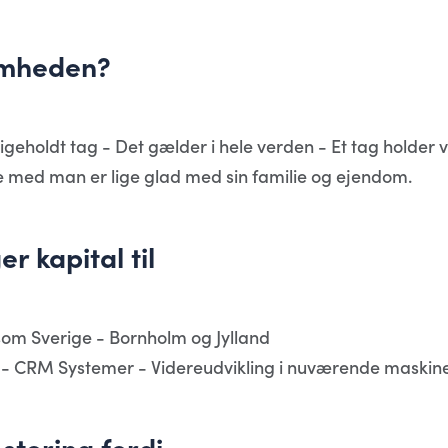
omheden?
ligeholdt tag - Det gælder i hele verden - Et tag holder
ge med man er lige glad med sin familie og ejendom.
 kapital til
r som Sverige - Bornholm og Jylland
 CRM Systemer - Videreudvikling i nuværende maskiner
stering fordi