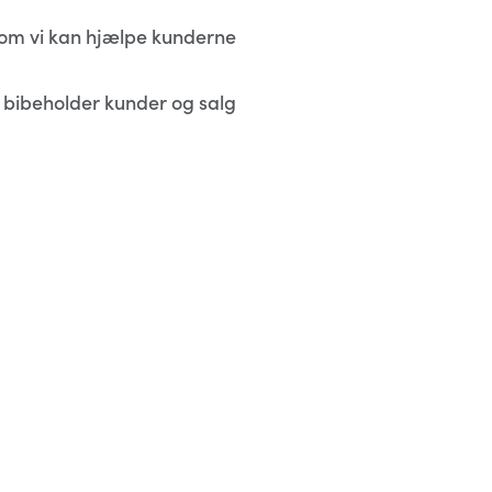
b som vi kan hjælpe kunderne
at bibeholder kunder og salg