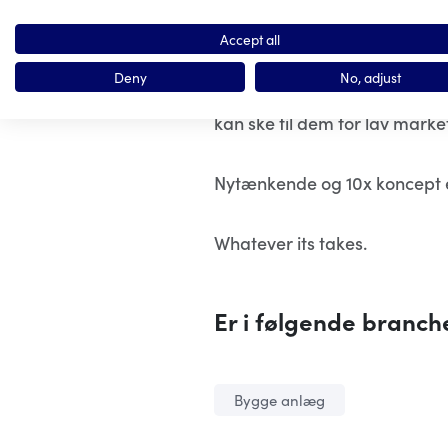
Forlænge tagets levetid og sk
Accept all
med worldwide.
Deny
No, adjust
Med vores forskellige service 
kan ske til dem for lav marke
Nytænkende og 10x koncept er
Whatever its takes.
Er i følgende branche
Bygge anlæg