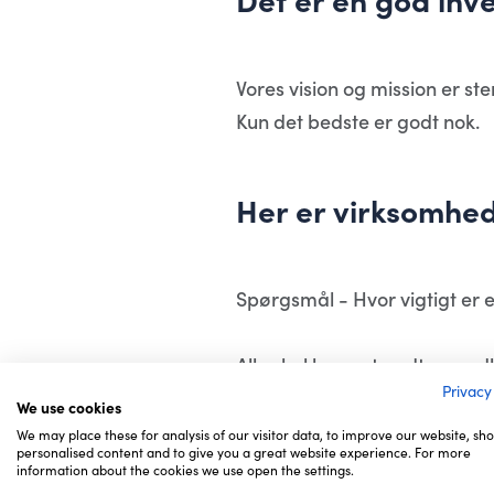
Vores vision og mission er st
Kun det bedste er godt nok.
Her er virksomhed
Spørgsmål - Hvor vigtigt er e
Alle skal have et godt og ved
Privacy
man ikke på sit tag er det li
We use cookies
We may place these for analysis of our visitor data, to improve our website, sh
personalised content and to give you a great website experience. For more
Vi har koncept og systemer ti
information about the cookies we use open the settings.