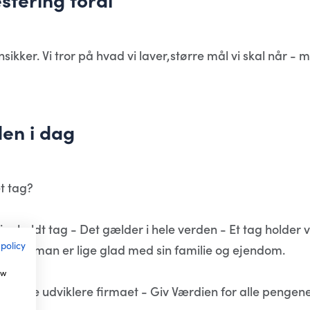
ensikker. Vi tror på hvad vi laver,større mål vi skal når
en i dag
t tag?
ligeholdt tag - Det gælder i hele verden - Et tag holder
 policy
ge med man er lige glad med sin familie og ejendom.
ow
l videre udviklere firmaet - Giv Værdien for alle pengene