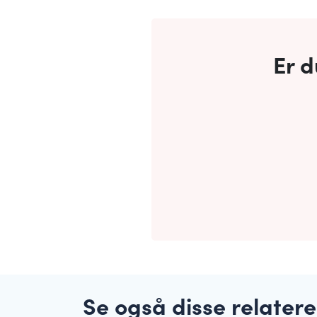
Er d
Se også disse relater