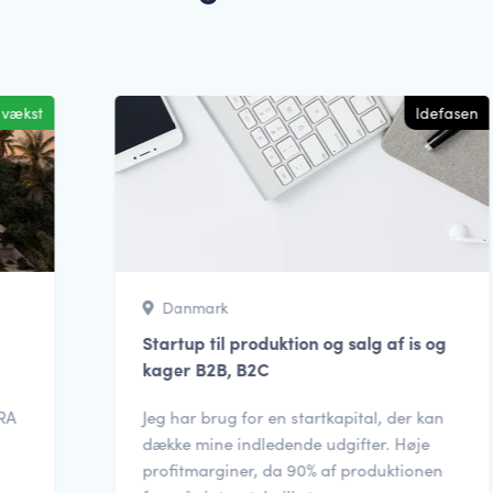
l vækst
Idefasen
Danmark
Startup til produktion og salg af is og
kager B2B, B2C
URA
Jeg har brug for en startkapital, der kan
a
dække mine indledende udgifter. Høje
profitmarginer, da 90% af produktionen