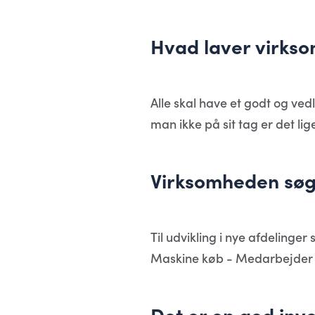
Hvad laver virks
Alle skal have et godt og ved
man ikke på sit tag er det li
Virksomheden søger
Til udvikling i nye afdelinge
Maskine køb - Medarbejder -
Det er en god inve