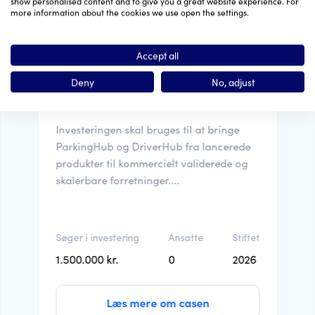
show personalised content and to give you a great website experience. For
more information about the cookies we use open the settings.
Danmark
Accept all
ShareHub ApS med to live
mobilitetsplatforme søger aktiv
Deny
No, adjust
investor...
Investeringen skal bruges til at bringe
ParkingHub og DriverHub fra lancerede
produkter til kommercielt validerede og
skalerbare forretninger....
Søger i investering
Ansatte
Stiftet
1.500.000 kr.
0
2026
Læs mere om casen