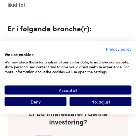
likiditet
Er i følgende branche(r):
Privacy policy
E commerce www teknologi
We use cookies
We may place these for analysis of our visitor data, to improve our website,
Medie underholdning
Handel service
show personalised content and to give you a great website experience. For
more information about the cookies we use open the settings.
Uddannelse rådgivning
Accept all
Deny
No, adjust
Er du interesseret i denne
investering?